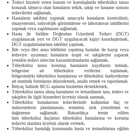
Tedavi hizmeti veren kurum ve kuruluşlarda tüberküloz tanısı
konarak taburcu olan hastaların tetkik, takip ve hastane sonrası
tedavilerini sağlamak,
Hastaların takibini yapmak amacıyla hastaların kontrolünü,
muayenesini, radyolojik görüntüleme ve laboratuvar tahlillerini
yapmak veya yapılmasını sağlamak,
Hasta ile birlikte Doğrudan Gözetimli Tedavi (DGT)
uygulanacak yeri ve DGT uygulayacak kişiyi ka­rarlaştırmak,
DGT uygulamalarının takibini yapmak,
İlde veya iller arası bildirimi yapılmış hastalar ile kayıp veya
tedaviye uyumsuz hastaların tespit ve takiplerini yaparak
yeniden tedavi sürecine kazandırılmalarını sağlamak,
Tüberküloz tanısı konmuş hastaların kayıtlarını tutmak,
bölgesine ait tüberküloz verilerini toplamak,
bölgesindeki tüberküloz hastalarına ve tüberküloz faaliyetlerine
ait istatistik formlarını düzenlemek, analiz etmek ve raporlamak
İhtiyaç halinde BCG aşılama hizmetini desteklemek,
Tüberküloz tanısı almış hastaların ve temaslıların tanı, tedavi ve
takipleri ile ilgili hizmetleri ücretsiz olarak sunmak,
Tüberküloz hastalarının tedavilerinde kullanılan ilaç ve
malzemelerin planlamasını, teminini, stok yö­netimini ve
dağıtımını sağlamak; Bakanlıkça temin edilen
tüm tüberküloz ilaçlarını tüberküloz hasta­larına ve koruma
tedavisi alanlara ücretsiz olarak vermek,
Tüberküloz hastalığı konusunda hasta ve temaslılarına eğitim