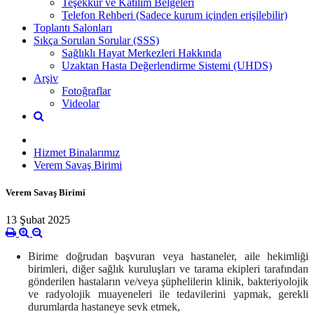
Teşekkür ve Katılım Belgeleri
Telefon Rehberi (Sadece kurum içinden erişilebilir)
Toplantı Salonları
Sıkça Sorulan Sorular (SSS)
Sağlıklı Hayat Merkezleri Hakkında
Uzaktan Hasta Değerlendirme Sistemi (UHDS)
Arşiv
Fotoğraflar
Videolar
Hizmet Binalarımız
Verem Savaş Birimi
Verem Savaş Birimi
13 Şubat 2025
Birime doğrudan başvuran veya hastaneler, aile hekimliği
birimleri, diğer sağlık kuruluşları ve tara­ma ekipleri tarafından
gönderilen hastaların ve/veya şüphelilerin klinik, bakteriyolojik
ve radyolojik muayeneleri ile tedavilerini yapmak, gerekli
durumlarda hastaneye sevk etmek,