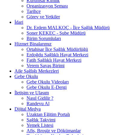
Kurumsal Kimlik
Organizasyon Şeması
Tarihçe
Görev ve Yetkiler
İdari
Dr. Erdem MALKOÇ - İlçe Sağlık Müdürü
Soner KEKEÇ - Şube Müdürü
Birim Sorumluları
Hizmet Binalarımız
Ortahisar İlçe Sağlık Müdürlüğü
Erdoğdu Sağlıklı Hayat Merkezi
Fatih Sağlıklı Hayat Merkezi
Verem Savaş Birimi
Aile Sağlığı Merkezleri
Gebe Okulu
Gebe Okulu Videoları
Gebe Okulu E-Dergi
İletişim ve Ulaşım
Nasıl Gidilir ?
Randevu Al
Dijital Medya
Uzaktan Eğitim Portalı
Sağlık Takvimi
Yemek Listesi
Afiş, Broşür ve Dökümanlar