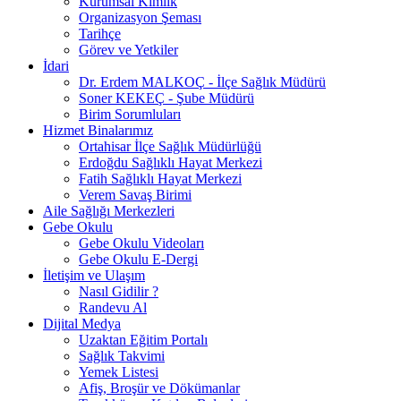
Kurumsal Kimlik
Organizasyon Şeması
Tarihçe
Görev ve Yetkiler
İdari
Dr. Erdem MALKOÇ - İlçe Sağlık Müdürü
Soner KEKEÇ - Şube Müdürü
Birim Sorumluları
Hizmet Binalarımız
Ortahisar İlçe Sağlık Müdürlüğü
Erdoğdu Sağlıklı Hayat Merkezi
Fatih Sağlıklı Hayat Merkezi
Verem Savaş Birimi
Aile Sağlığı Merkezleri
Gebe Okulu
Gebe Okulu Videoları
Gebe Okulu E-Dergi
İletişim ve Ulaşım
Nasıl Gidilir ?
Randevu Al
Dijital Medya
Uzaktan Eğitim Portalı
Sağlık Takvimi
Yemek Listesi
Afiş, Broşür ve Dökümanlar